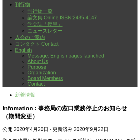
刊行物
刊行物一覧
論文集 Online ISSN:2435-4147
学会誌「復興」
ニュースレター
入会のご案内
コンタクト Contact
English
Message: English pages launched
About Us
Purpose
Organization
Board Members
Contact
新着情報
Infomation : 事務局の窓口業務停止のお知らせ
（期間変更）
公開
2020年4月20日
· 更新済み
2020年9月22日