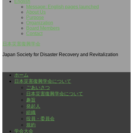
English
Message: English pages launched
About Us
Purpose
Organization
Board Members
Contact
日本災害復興学会
Japan Society for Disaster Recovery and Revitalization
ホーム
日本災害復興学会について
ごあいさつ
日本災害復興学会について
趣旨
発起人
組織
役員・委員会
規約
学会大会