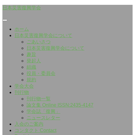
Skip
日本災害復興学会
to
content
ホーム
日本災害復興学会について
ごあいさつ
日本災害復興学会について
趣旨
発起人
組織
役員・委員会
規約
学会大会
刊行物
刊行物一覧
論文集 Online ISSN:2435-4147
学会誌「復興」
ニュースレター
入会のご案内
コンタクト Contact