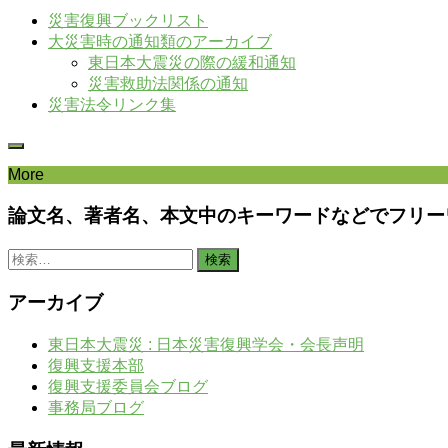
災害復興ブックリスト
大災害時の通知類のアーカイブ
東日本大震災の際の緩和通知
災害救助法関係の通知
災害法令リンク集
More
論文名、著者名、本文中のキーワードなどでフリー
検
索:
アーカイブ
東日本大震災 : 日本災害復興学会・会長声明
復興支援本部
復興支援委員会ブログ
事務局ブログ