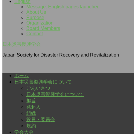
English
Message: English pages launched
About Us
Purpose
Organization
Board Members
Contact
日本災害復興学会
Japan Society for Disaster Recovery and Revitalization
ホーム
日本災害復興学会について
ごあいさつ
日本災害復興学会について
趣旨
発起人
組織
役員・委員会
規約
学会大会