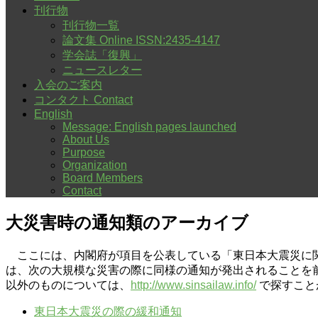
刊行物
刊行物一覧
論文集 Online ISSN:2435-4147
学会誌「復興」
ニュースレター
入会のご案内
コンタクト Contact
English
Message: English pages launched
About Us
Purpose
Organization
Board Members
Contact
大災害時の通知類のアーカイブ
ここには、内閣府が項目を公表している「東日本大震災に関
は、次の大規模な災害の際に同様の通知が発出されることを
以外のものについては、
http://www.sinsailaw.info/
で探すこと
東日本大震災の際の緩和通知