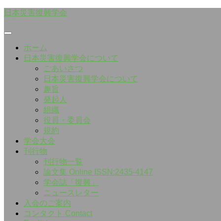
Skip
日本災害復興学会
to
content
ホーム
日本災害復興学会について
ごあいさつ
日本災害復興学会について
趣旨
発起人
組織
役員・委員会
規約
学会大会
刊行物
刊行物一覧
論文集 Online ISSN:2435-4147
学会誌「復興」
ニュースレター
入会のご案内
コンタクト Contact