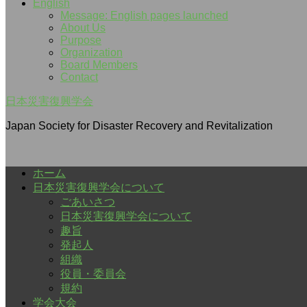
English
Message: English pages launched
About Us
Purpose
Organization
Board Members
Contact
日本災害復興学会
Japan Society for Disaster Recovery and Revitalization
ホーム
日本災害復興学会について
ごあいさつ
日本災害復興学会について
趣旨
発起人
組織
役員・委員会
規約
学会大会