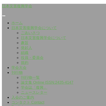
Skip
日本災害復興学会
to
content
ホーム
日本災害復興学会について
ごあいさつ
日本災害復興学会について
趣旨
発起人
組織
役員・委員会
規約
学会大会
刊行物
刊行物一覧
論文集 Online ISSN:2435-4147
学会誌「復興」
ニュースレター
入会のご案内
コンタクト Contact