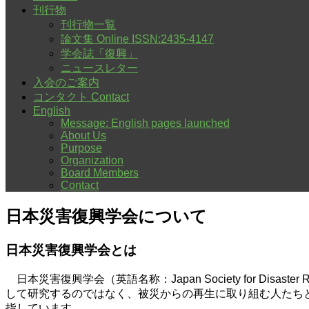
刊行物
刊行物一覧
論文集 Online ISSN:2435-4147
学会誌「復興」
ニュースレター
入会のご案内
コンタクト Contact
English
Message: English pages launched
About Us
Purpose
Organization
Board Members
Contact
日本災害復興学会について
日本災害復興学会とは
日本災害復興学会（英語名称：Japan Society for Disas
して研究するのではなく、被災からの再生に取り組む人たち
指しています。