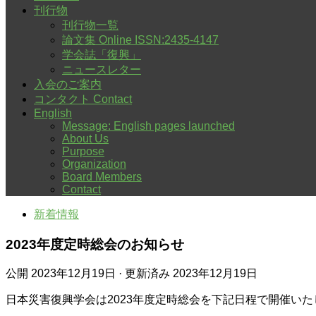
刊行物
刊行物一覧
論文集 Online ISSN:2435-4147
学会誌「復興」
ニュースレター
入会のご案内
コンタクト Contact
English
Message: English pages launched
About Us
Purpose
Organization
Board Members
Contact
新着情報
2023年度定時総会のお知らせ
公開
2023年12月19日
· 更新済み
2023年12月19日
日本災害復興学会は2023年度定時総会を下記日程で開催いた