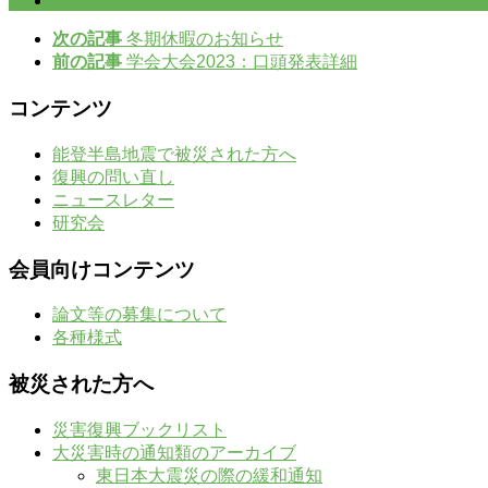
次の記事
冬期休暇のお知らせ
前の記事
学会大会2023：口頭発表詳細
コンテンツ
能登半島地震で被災された方へ
復興の問い直し
ニュースレター
研究会
会員向けコンテンツ
論文等の募集について
各種様式
被災された方へ
災害復興ブックリスト
大災害時の通知類のアーカイブ
東日本大震災の際の緩和通知