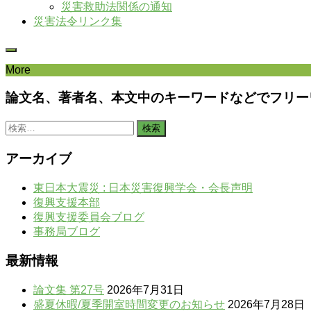
災害救助法関係の通知
災害法令リンク集
More
論文名、著者名、本文中のキーワードなどでフリー
検
索:
アーカイブ
東日本大震災 : 日本災害復興学会・会長声明
復興支援本部
復興支援委員会ブログ
事務局ブログ
最新情報
論文集 第27号
2026年7月31日
盛夏休暇/夏季開室時間変更のお知らせ
2026年7月28日