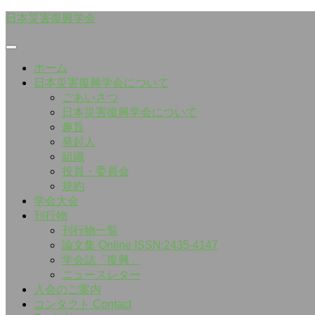
Skip
日本災害復興学会
to
content
ホーム
日本災害復興学会について
ごあいさつ
日本災害復興学会について
趣旨
発起人
組織
役員・委員会
規約
学会大会
刊行物
刊行物一覧
論文集 Online ISSN:2435-4147
学会誌「復興」
ニュースレター
入会のご案内
コンタクト Contact