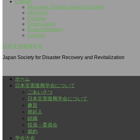
English
Message: English pages launched
About Us
Purpose
Organization
Board Members
Contact
日本災害復興学会
Japan Society for Disaster Recovery and Revitalization
ホーム
日本災害復興学会について
ごあいさつ
日本災害復興学会について
趣旨
発起人
組織
役員・委員会
規約
学会大会