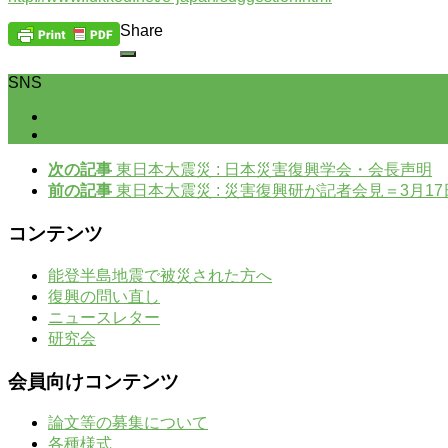
Share
SNS
次の記事
東日本大震災 : 日本災害復興学会・会長声明
前の記事
東日本大震災 : 災害復興研が記者会見＝3月17
コンテンツ
能登半島地震で被災された方へ
復興の問い直し
ニュースレター
研究会
会員向けコンテンツ
論文等の募集について
各種様式