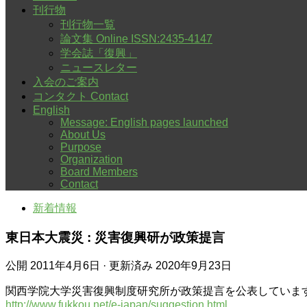
刊行物
刊行物一覧
論文集 Online ISSN:2435-4147
学会誌「復興」
ニュースレター
入会のご案内
コンタクト Contact
English
Message: English pages launched
About Us
Purpose
Organization
Board Members
Contact
新着情報
東日本大震災 : 災害復興研が政策提言
公開
2011年4月6日
· 更新済み
2020年9月23日
関西学院大学災害復興制度研究所が政策提言を公表していま
http://www.fukkou.net/e-japan/suggestion.html