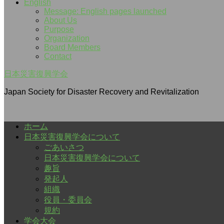
English
Message: English pages launched
About Us
Purpose
Organization
Board Members
Contact
日本災害復興学会
Japan Society for Disaster Recovery and Revitalization
ホーム
日本災害復興学会について
ごあいさつ
日本災害復興学会について
趣旨
発起人
組織
役員・委員会
規約
学会大会