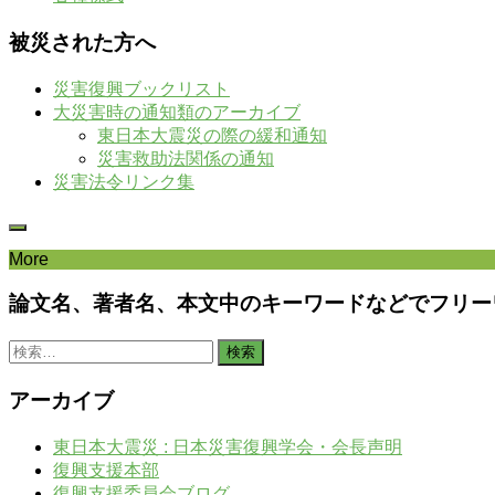
被災された方へ
災害復興ブックリスト
大災害時の通知類のアーカイブ
東日本大震災の際の緩和通知
災害救助法関係の通知
災害法令リンク集
More
論文名、著者名、本文中のキーワードなどでフリー
検
索:
アーカイブ
東日本大震災 : 日本災害復興学会・会長声明
復興支援本部
復興支援委員会ブログ