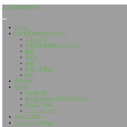
Skip
日本災害復興学会
to
content
ホーム
日本災害復興学会について
ごあいさつ
日本災害復興学会について
趣旨
発起人
組織
役員・委員会
規約
学会大会
刊行物
刊行物一覧
論文集 Online ISSN:2435-4147
学会誌「復興」
ニュースレター
入会のご案内
コンタクト Contact