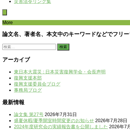
災害法令リンク集
More
論文名、著者名、本文中のキーワードなどでフリー
検
索:
アーカイブ
東日本大震災 : 日本災害復興学会・会長声明
復興支援本部
復興支援委員会ブログ
事務局ブログ
最新情報
論文集 第27号
2026年7月31日
盛夏休暇/夏季開室時間変更のお知らせ
2026年7月28日
2024年度研究会の実績報告書を公開しました
2026年7