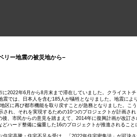
ベリー地震の被災地から−
2022年6月から8月末まで滞在していました。クライストチャ
.3の地震では、日本人を含む185人が犠牲となりました。地震
BD地区に再び都市機能を取り戻すことが急務となりました。こう
示され、それを実現するための10つのプロジェクトが計画さ
、市民からの意見を踏まえて、2014年に復興計画が改訂され
などハード整備に偏重した16のプロジェクトが推進されること
な住宅高騰・住宅不足を受け、「2022年住宅密集法」が可決