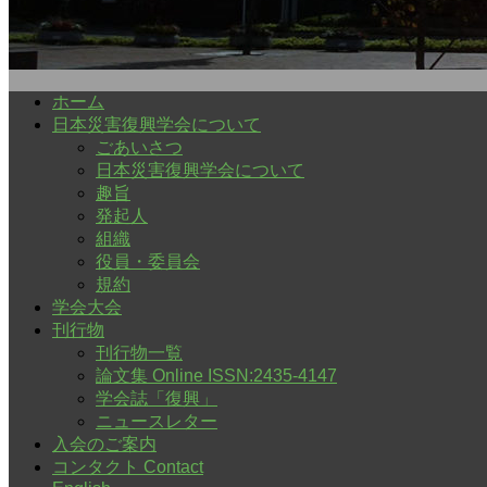
ホーム
日本災害復興学会について
ごあいさつ
日本災害復興学会について
趣旨
発起人
組織
役員・委員会
規約
学会大会
刊行物
刊行物一覧
論文集 Online ISSN:2435-4147
学会誌「復興」
ニュースレター
入会のご案内
コンタクト Contact