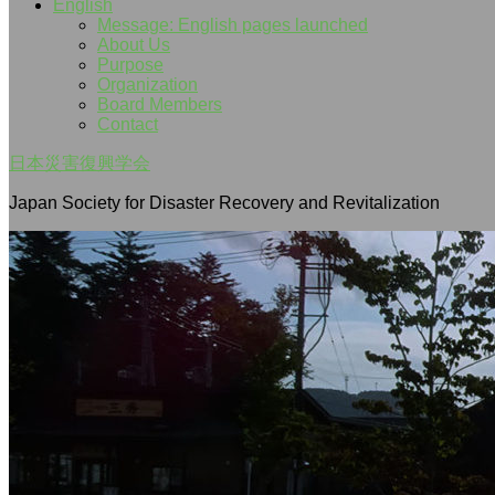
English
Message: English pages launched
About Us
Purpose
Organization
Board Members
Contact
日本災害復興学会
Japan Society for Disaster Recovery and Revitalization