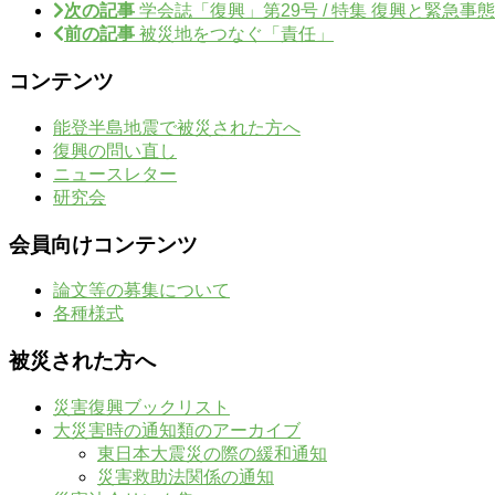
次の記事
学会誌「復興」第29号 / 特集 復興と緊急事態
前の記事
被災地をつなぐ「責任」
コンテンツ
能登半島地震で被災された方へ
復興の問い直し
ニュースレター
研究会
会員向けコンテンツ
論文等の募集について
各種様式
被災された方へ
災害復興ブックリスト
大災害時の通知類のアーカイブ
東日本大震災の際の緩和通知
災害救助法関係の通知