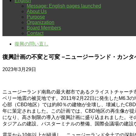
English
Message: English pages launched
About Us
Purpose
Organization
Board Members
Contact
復興の問い直し
復興計画の不変と可変 −ニュージーランド・カンタ
2023年3月29日
ニュージーランド南島の最大都市であるクライストチャーチ市に
ベリー地震の被災地です。2011年2月22日に発生したM6
心部（CBD地区）では約80％の建物が全壊し、壊滅したC
年に策定されました。この計画では、CBD地区の再生像が提
になり、高さ制限の導入が復興計画に盛り込まれました。その後
タジアムの建設、バスターミナルの整備、国際会議場の建設
震災から10年以上が経過し、ニュージーランド全土での深刻