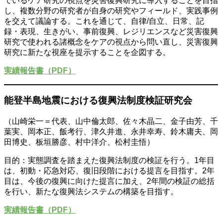
でいるケア研究の視点を災害復興研究に導入することを目指
し、複数分野の研究者が自身の研究やフィールド、実践事例
を交えて議論する。これを通じて、自律/自立、日常、記
録・表現、生きがい、事前復興、レジリエンスなど災害復興
研究で使われる諸概念をケアの視点から問い直し、災害復興
研究に新たな視座を提示することを企図する。
実績報告書（PDF）
能登半島地震における復興法制度検証研究会
（山崎栄一＝代表、山中倫太郎、佐々木晶二、金子由芳、千
葉実、岡本正、飯考行、津久井進、永井幸寿、鈴木庸夫、岡
田博史、板垣勝彦、村中洋介、松村圭悟）
目的：実態調査を踏まえた復興法制度の検証を行う。1年目
は、初動・応急対応、復旧段階における提言を目指す。2年
目は、今後の復興に向けた提言に加え、2年間の検証の総括
を行い、新たな復興法システムの構築を目指す。
実績報告書（PDF）