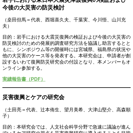
今後の大災害の防災検討
（桒田但馬＝代表、西堀喜久夫、千葉実、今川悟、山川充
夫）
目的：岩手における大震災復興の検証および今後の大災害の
防災検討のための発展的調査研究方法を協議し助言するとと
もに、シンポジウム等の開催時には宮城県、福島県の状況や
他の大災害のケース等を発表する。本研究会は、申請者が創
設するいわて復興防災研究会の付設となり、本メンバーもオ
ンライン参加する。
実績報告書（PDF）
災害復興とケアの研究会
（土田亮＝代表、辻本侑生、望月美希、大津山堅介、高森順
子）
目的：本研究会では、人文社会科学分野で急速に議論が進ん