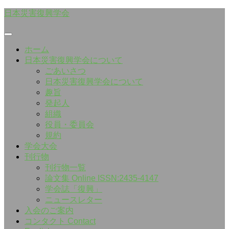
Skip
日本災害復興学会
to
content
ホーム
日本災害復興学会について
ごあいさつ
日本災害復興学会について
趣旨
発起人
組織
役員・委員会
規約
学会大会
刊行物
刊行物一覧
論文集 Online ISSN:2435-4147
学会誌「復興」
ニュースレター
入会のご案内
コンタクト Contact