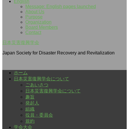
English
Message: English pages launched
About Us
Purpose
Organization
Board Members
Contact
日本災害復興学会
Japan Society for Disaster Recovery and Revitalization
ホーム
日本災害復興学会について
ごあいさつ
日本災害復興学会について
趣旨
発起人
組織
役員・委員会
規約
学会大会