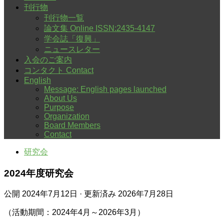
刊行物
刊行物一覧
論文集 Online ISSN:2435-4147
学会誌「復興」
ニュースレター
入会のご案内
コンタクト Contact
English
Message: English pages launched
About Us
Purpose
Organization
Board Members
Contact
研究会
2024年度研究会
公開
2024年7月12日
· 更新済み
2026年7月28日
（活動期間：2024年4月～2026年3月）