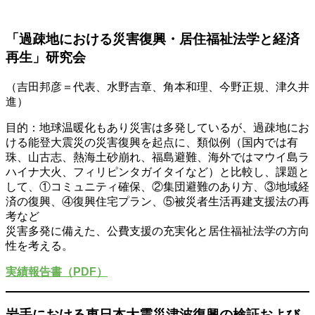
「過疎地における災害復興・居住福祉法学と経済
再生」研究会
（吉田邦彦＝代表、水野吉章、角本和理、今野正規、津久井
進）
目的：地球温暖化もあり災害は多発しているが、過疎地にお
ける能登大震災の災害復興を起点に、類似例（国内では有
珠、山古志、熱海土砂崩れ、福島避難、海外ではマウイ島ラ
ハイナ大火、フィリピンタガイタイなど）と比較し、課題と
して、①コミュニティ確保、②集団避難のあり方、③地域経
済の復興、④復興住宅プラン、⑤被災者生活再建支援法の再
考など
災害多発に備えた、公費支援の充実化と居住福祉法学の方向
性を考える。
実績報告書（PDF）
岩手における東日本大震災津波復興の検証および